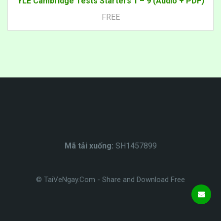
YLE Cambridge Tests Starters 1 – 9 (Audio + PDF)
FREE
Mã tải xuống:
SH1457899
© TaiVeNgay.Com - Share and Download Free
HỖ TRỢ