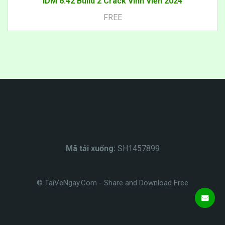
IDM 6.42 Build 2 Crack Vĩnh Viễn 2024
FREE
Mã tải xuống:
SH1457899
© TaiVeNgay.Com - Share and Download Free
HỖ TRỢ