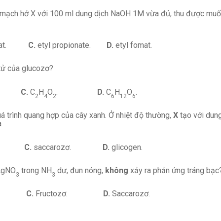
, mạch hở X với 100 ml dung dịch NaOH 1M vừa đủ, thu được muố
xetat.
C.
etyl propionate.
D.
etyl fomat.
tử của glucozơ?
.
C.
C
H
O
.
D.
C
H
O
.
2
4
2
6
12
6
á trình quang hợp của cây xanh. Ở nhiệt độ thường,
X
tạo với dun
à
ozơ.
C.
saccarozơ.
D.
glicogen.
 AgNO
trong NH
dư, đun nóng,
không
xảy ra phản ứng tráng bạc
3
3
.
C.
Fructozơ
.
D.
Saccarozơ.