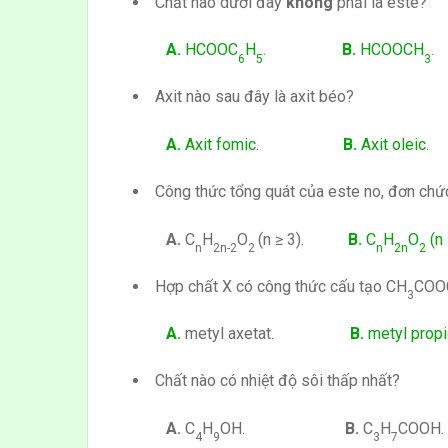
Chất nào dưới đây
không
phải là este?
A.
HCOOC
H
.
B.
HCOOCH
.
6
5
3
Axit nào sau đây là axit béo?
A.
Axit fomic
.
B.
Axit oleic
.
Công thức tổng quát của este no, đơn chứ
A.
C
H
O
(n ≥ 3).
B.
C
H
O
(n 
n
2n-2
2
n
2n
2
Hợp chất X có công thức cấu tạo CH
COO
3
A.
metyl axetat.
B.
metyl propi
Chất nào có nhiệt độ sôi thấp nhất?
A.
C
H
OH
.
B.
C
H
COOH
4
9
3
7