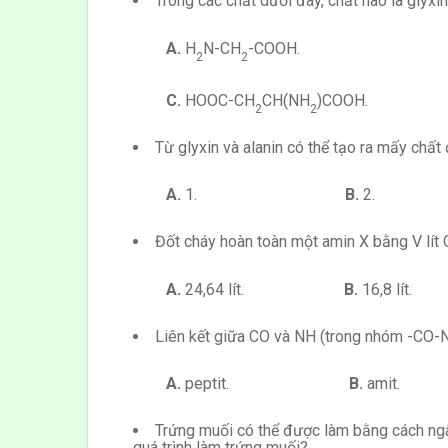
Trong các chất dưới đây, chất nào là glyxi
A.
H
N-CH
-COO
2
2
C.
HOOC-CH
CH(NH
)COO
2
2
Từ glyxin và alanin có thể tạo ra mấy chất 
A.
1.
B.
2
Đốt cháy hoàn toàn một amin X bằng V lít 
A.
24,64 lít.
B.
16,8 
Liên kết giữa CO và NH (trong nhóm -CO-NH
A.
peptit.
B.
ami
Trứng muối có thể được làm bằng cách ngâ
quá trình làm trứng muối?