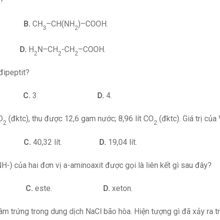
n?
H.
B.
CH
–CH(NH
)–COOH.
3
2
H.
D.
H
N–CH
-CH
–COOH.
2
2
2
đipeptit?
.
C.
3.
D.
4.
O
(đktc), thu được 12,6 gam nước; 8,96 lít CO
(đktc). Giá trị của 
2
2
lít.
C.
40,32 lít.
D.
19,04 lít.
-) của hai đơn vị a-aminoaxit được gọi là liên kết gì sau đây?
t.
C.
este.
D.
xeton.
m trứng trong dung dịch NaCl bão hòa. Hiện tượng gì đã xảy ra t