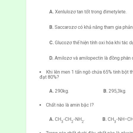
A.
Xenlulozơ tan tốt trong đimetylete.
B.
Saccarozơ có khả năng tham gia phản
C.
Glucozơ thể hiện tính oxi hóa khi tác 
D.
Amilozơ và amilopectin là đồng phân 
Khi lên men 1 tấn ngô chứa 65% tinh bột th
đạt 80%?
A.
290kg.
B.
295,
Chất nào là amin bậc I?
A.
CH
-CH
-NH
.
B.
CH
-NH–C
3
2
2
3