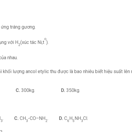
 ứng tráng gương.
o
dụng với H
(xúc tác Ni,t
).
2
của nhau.
ì khối lượng ancol etylic thu được là bao nhiêu biết hiệu suất lên
3kg.
C.
300kg.
D.
350kg.
H
.
C.
CH
-CO–NH
.
D.
C
H
NH
Cl.
3
3
2
6
5
3