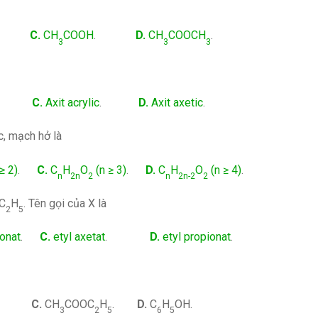
C.
CH
COOH
.
D.
CH
COOCH
.
3
3
3
C.
Axit acrylic
.
D.
Axit axetic
.
c, mạch hở là
≥ 2)
.
C.
C
H
O
(n ≥ 3)
.
D.
C
H
O
(n ≥ 4)
.
n
2n
2
n
2n-2
2
C
H
. Tên gọi của X là
2
5
onat
.
C.
etyl axetat
.
D.
etyl propionat
.
.
C.
CH
COOC
H
.
D.
C
H
OH.
3
2
5
6
5