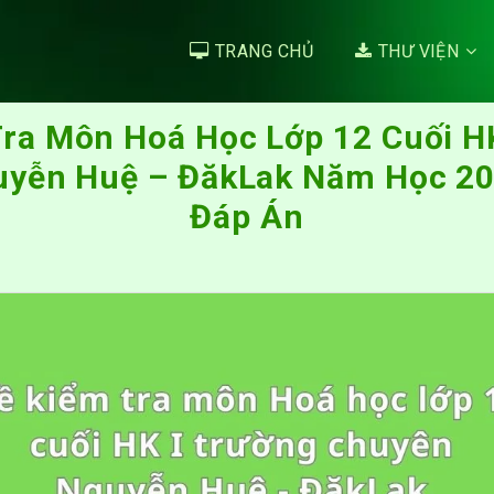
TRANG CHỦ
THƯ VIỆN
ra Môn Hoá Học Lớp 12 Cuối H
yễn Huệ – ĐăkLak Năm Học 2
Đáp Án