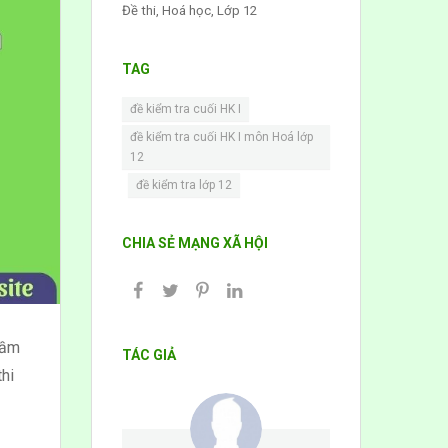
Đề thi
,
Hoá học
,
Lớp 12
TAG
,
đề kiểm tra cuối HK I
đề kiểm tra cuối HK I môn Hoá lớp
12
,
đề kiểm tra lớp 12
CHIA SẺ MẠNG XÃ HỘI
tầm
TÁC GIẢ
hi