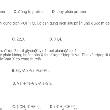
rotein.
C.
đông tụ protein.
D.
thủy phân protein.
0 ml dung dịch KOH 1M. Cô cạn dung dịch sau phản ứng được m g
0.
C.
22,3.
D.
31,4.
u được 2 mol glyxin(Gly), 1 mol alanin(Ala), 1
ỷ phân không hoàn toàn X thu được đipeptit Val-Phe và tripeptit 
ly.Chất X có công thứclà
Val.
B.
Gly-Ala-Val-Val-Phe.
Gly.
D.
Val-Phe-Gly-Ala-Gly.
.
C.
(-CH
-CHBr-)
.
D.
(-CH
-CHF-)
.
n
2
n
2
n