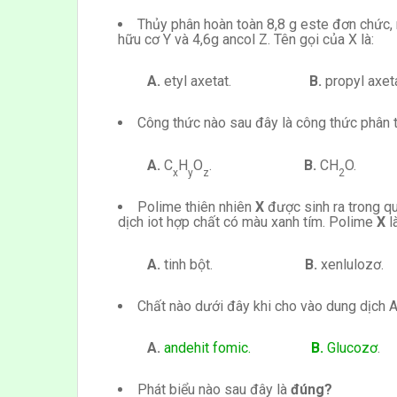
Thủy phân hoàn toàn 8,8 g este đơn chức
hữu cơ Y và 4,6g ancol Z. Tên gọi của X là:
A.
etyl axetat.
B.
propyl a
Công thức nào sau đây là công thức phân 
A.
C
H
O
.
B.
CH
O
x
y
z
2
Polime thiên nhiên
X
được sinh ra trong qu
dịch iot hợp chất có màu xanh tím. Polime
X
l
A.
tinh bột.
B.
xenlul
Chất nào dưới đây khi cho vào dung dịch
A.
andehit fomic.
B.
Glucozơ
Phát biểu nào sau đây là
đúng?