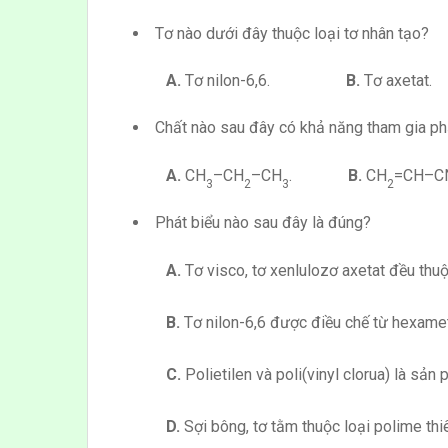
Tơ nào dưới đây thuộc loại tơ nhân tạo?
A.
Tơ nilon-6,6.
B.
Tơ axe
Chất nào sau đây có khả năng tham gia ph
A.
CH
–CH
–CH
.
B.
CH
=CH
3
2
3
2
Phát biểu nào sau đây là đúng?
A.
Tơ visco, tơ xenlulozơ axetat đều thuộ
B.
Tơ nilon-6,6 được điều chế từ hexamet
C.
Polietilen và poli(vinyl clorua) là sả
D.
Sợi bông, tơ tằm thuộc loại polime thi