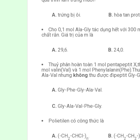
A.
trứng bị ôi.
B.
hòa tan p
Cho 0,1 mol Ala-Gly tác dụng hết với 30
chất rắn. Giá trị của m là
A.
29,6.
B.
24,
Thuỷ phân hoàn toàn 1 mol pentapeptit X,th
mol valin(Val) và 1 mol Phenylalanin(Phe).Thu
Ala-Val nhưng
không
thu được đipeptit Gly-G
A.
Gly-Phe-Gly-Ala-
C.
Gly-Ala-Val-Phe-
Polietilen có công thức là
A.
(-CH
-CHCl-)
.
B.
(-CH
-CH
-)
2
n
2
2