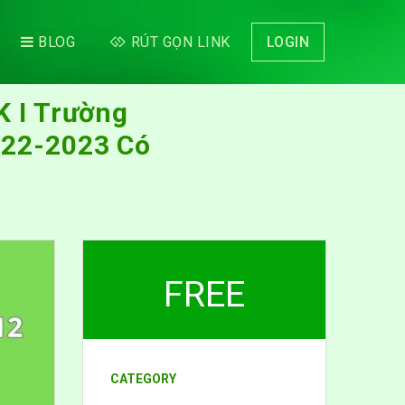
BLOG
RÚT GỌN LINK
LOGIN
K I Trường
022-2023 Có
FREE
CATEGORY