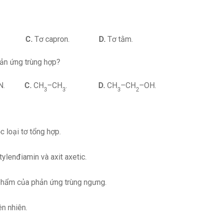
tat.
C.
Tơ capron.
D.
Tơ tằm.
ản ứng trùng hợp?
–CN.
C.
CH
–CH
.
D.
CH
–CH
–OH.
3
3
3
2
c loại tơ tổng hợp.
ylenđiamin và axit axetic.
n phẩm của phản ứng trùng ngưng.
ên nhiên.