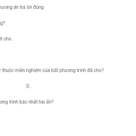
ơng án trả lời đúng
ng?
cho .
y thuộc miền nghiệm của bất phương trình đã cho?
 D. .
ơng trình bậc nhất hai ẩn?