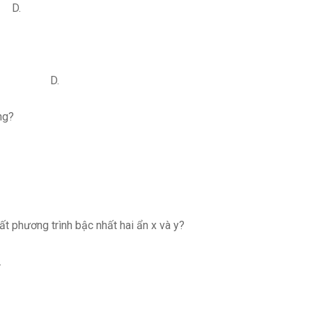
D.
 D.
ng?
ất phương trình bậc nhất hai ẩn x và y?
.