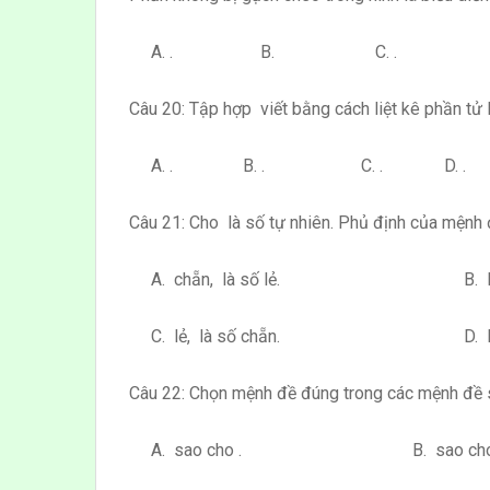
A. . B. C. . D. 
Câu 20: Tập hợp viết bằng cách liệt kê phần tử l
A. . B. . C. . D. .
Câu 21: Cho là số tự nhiên. Phủ định của mệnh đ
A. chẵn, là số lẻ. B. lẻ, là
C. lẻ, là số chẵn. D. lẻ, là
Câu 22: Chọn mệnh đề đúng trong các mệnh đề 
A. sao cho . B. sao cho 