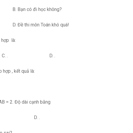
Bạn có đi học không?
. Đề thi môn Toán khó quá!
 hợp là:
 . D. .
 hợp , kết quả là:
AB = 2. Độ dài cạnh bằng
. D. .
o sai?