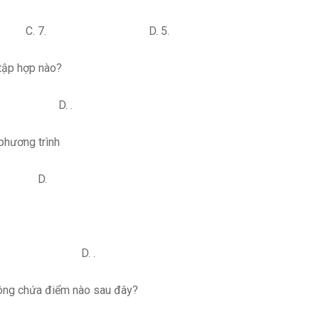
. 7. D. 5.
 tập hợp nào?
 D. .
 phương trình
D.
. D. .
hông chứa điểm nào sau đây?