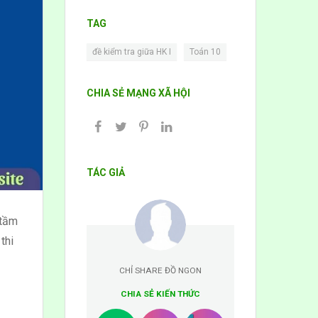
TAG
,
đề kiểm tra giữa HK I
Toán 10
CHIA SẺ MẠNG XÃ HỘI
TÁC GIẢ
 tầm
thi
CHỈ SHARE ĐỒ NGON
CHIA SẺ KIẾN THỨC