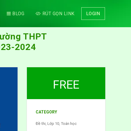
BLOG
RÚT GỌN LINK
LOGIN
Trường THPT
023-2024
FREE
CATEGORY
Đề thi
,
Lớp 10
,
Toán học