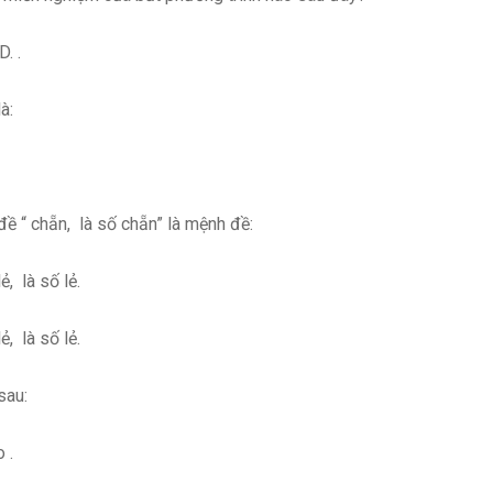
.
à:
ề “ chẵn, là số chẵn” là mệnh đề:
 số lẻ.
 số lẻ.
sau:
.