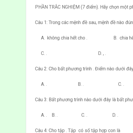
PHẦN TRẮC NGHIỆM (7 điểm). Hãy chọn một phư
Câu 1: Trong các mệnh đề sau, mệnh đề nào đú
A. không chia hết cho . B. chia hết 
C. . D. , .
Câu 2: Cho bất phương trình . Điểm nào dưới đâ
A. . B. . C. .
Câu 3: Bất phương trình nào dưới đây là bất phư
A. . B. . C. . D. .
Câu 4: Cho tập . Tập có số tập hợp con là