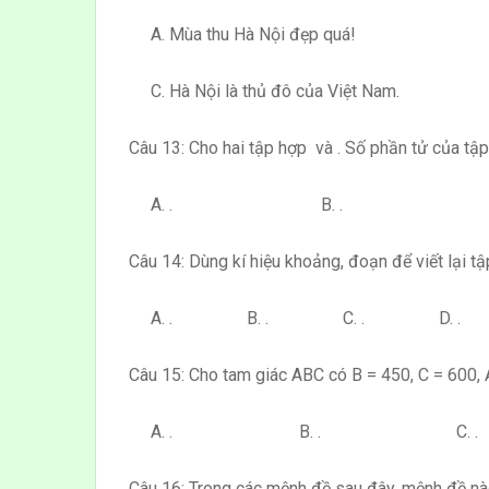
A. Mùa thu Hà Nội đẹp quá! B. 
C. Hà Nội là thủ đô của Việt Nam. D
Câu 13: Cho hai tập hợp và . Số phần tử của tập
A. . B. . C.
Câu 14: Dùng kí hiệu khoảng, đoạn để viết lại tập
A. . B. . C. . D. .
Câu 15: Cho tam giác ABC có B = 450, C = 600, 
A. . B. . C. 
Câu 16: Trong các mệnh đề sau đây, mệnh đề nà