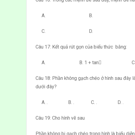
A. B.
C. D.
Câu 17: Kết quả rút gọn của biểu thức bằng:
A. B. 1 + tan 
Câu 18: Phần không gạch chéo ở hình sau đây là
dưới đây?
A. . B. . C. . D. .
Câu 19: Cho hình vẽ sau
Phần không bị gạch chéo trong hình là biểu diễ