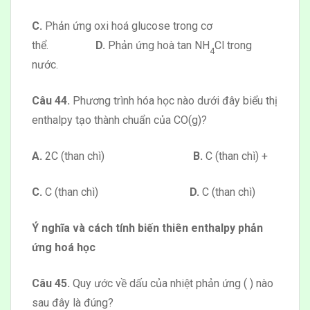
C.
Phản ứng oxi hoá glucose trong cơ
thể.
D.
Phản ứng hoà tan NH
Cl trong
4
nước.
Câu 44.
Phương trình hóa học nào dưới đây biểu thị
enthalpy tạo thành chuẩn của CO(g)?
A.
2C (than chì)
B.
C (than chì) +
C.
C (than chì)
D.
C (than chì)
Ý nghĩa và cách tính biến thiên enthalpy phản
ứng hoá học
Câu 45.
Quy ước về dấu của nhiệt phản ứng ( ) nào
sau đây là đúng?