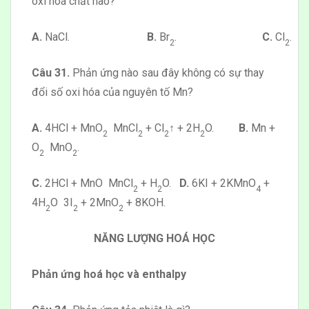
oxi hoá chất nào?
A.
NaCl.
B.
Br
.
C.
Cl
.
2
2
Câu 31.
Phản ứng nào sau đây không có sự thay
đổi số oxi hóa của nguyên tố Mn?
A.
4HCl + MnO
MnCl
+ Cl
↑ + 2H
O.
B.
Mn +
2
2
2
2
O
MnO
.
2
2
C.
2HCl + MnO MnCl
+ H
O.
D.
6KI + 2KMnO
+
2
2
4
4H
O 3I
+ 2MnO
+ 8KOH.
2
2
2
NĂNG LƯỢNG HOÁ HỌC
Phản ứng hoá học và enthalpy