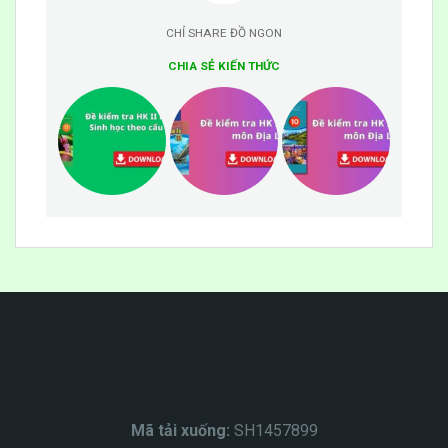
CHỈ SHARE ĐỒ NGON
CHIA SẺ KIẾN THỨC
Mã tải xuống:
SH1457899