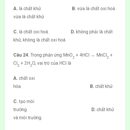
A.
là chất khử.
B.
vừa là chất oxi hoá
vừa là chất khử.
C.
là chất oxi hoá.
D.
không phải là chất
khử, không là chất oxi hoá.
Câu 24.
Trong phản ứng MnO
+ 4HCl → MnCl
+
2
2
Cl
+ 2H
O, vai trò của HCl là
2
2
A.
chất oxi
hóa.
B.
chất khử.
C.
tạo môi
trường.
D.
chất khử
và môi trường.