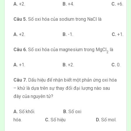
A.
+2.
B.
+4.
C.
+6.
Câu 5.
Số oxi hóa của sodium trong NaCl là
A.
+2.
B.
-1.
C.
+1.
Câu 6.
Số oxi hóa của magnesium trong MgCl
là
2
A.
+1.
B.
+2.
C.
0.
Câu 7.
Dấu hiệu để nhận biết một phản ứng oxi hóa
– khử là dựa trên sự thay đổi đại lượng nào sau
đây của nguyên tử?
A.
Số khối.
B.
Số oxi
hóa.
C.
Số hiệu
D.
Số mol.