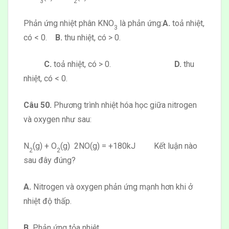
3
2
Phản ứng nhiệt phân KNO
là phản ứng:
A.
toả nhiệt,
3
có < 0.
B.
thu nhiệt, có > 0.
C.
toả nhiệt, có > 0.
D.
thu
nhiệt, có < 0.
Câu 50.
Phương trình nhiệt hóa học giữa nitrogen
và oxygen như sau:
N
(g) + O
(g)
2NO(g)
= +180kJ Kết luận nào
2
2
sau đây đúng?
A.
Nitrogen và oxygen phản ứng mạnh hơn khi ở
nhiệt độ thấp.
B.
Phản ứng tỏa nhiệt.