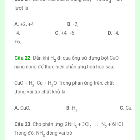
3
4
lượt là
A.
+2, +4.
B.
-2,
-4.
C.
+4, +6.
D.
-4,
+6.
Câu 22.
Dẫn khí H
đi qua ống sứ đựng bột CuO
2
nung nóng để thực hiện phản ứng hóa học sau:
CuO + H
Cu + H
O. Trong phản ứng trên, chất
2
2
đóng vai trò chất khử là
A.
CuO.
B.
H
.
C.
Cu.
2
Câu 23.
Cho phản ứng: 2NH
+ 3Cl
→ N
+ 6HCl.
3
2
2
Trong đó, NH
đóng vai trò
3