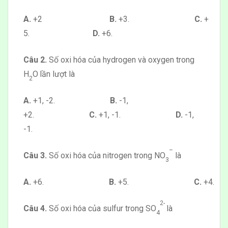
A.
+2
B.
+3.
C.
+
5.
D.
+6.
Câu 2.
Số oxi hóa của hydrogen và oxygen trong
H
O
lần lượt là
2
A.
+1, -2.
B.
-1,
+2.
C.
+1, -1.
D.
-1,
-1.
–
Câu 3.
Số oxi hóa của nitrogen trong NO
là
3
A.
+6.
B.
+5.
C.
+4.
2-
Câu 4.
Số oxi hóa của sulfur trong SO
là
4