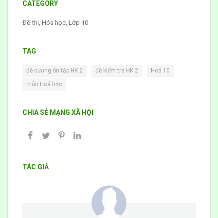
CATEGORY
Đề thi
,
Hóa học
,
Lớp 10
TAG
,
,
,
đề cương ôn tập HK 2
đề kiểm tra HK 2
Hoá 10
môn Hoá học
CHIA SẺ MẠNG XÃ HỘI
TÁC GIẢ