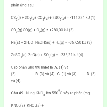
phản ứng sau:
CS
(l) + 3O
(g)
CO
(g)
+ 2SO
(g)
= -1110,21 kJ (1)
2
2
2
2
CO
(g)
CO(g) +
O
(g)
= +280,00 kJ (2)
2
2
Na(s) + 2H
O
NaOH(aq) + H
(g)
= -367,50 kJ (3)
2
2
ZnSO
(s)
ZnO(s) + SO
(g)
= +235,21 kJ (4)
4
3
Cặp phản ứng thu nhiệt là:
A.
(1) và
(2).
B.
(3) và (4).
C.
(1) và (3).
D.
(2)
và (4).
0
Câu 49.
Nung KNO
lên 550
C xảy ra phản ứng:
3
KNO
(s) KNO
(s) +