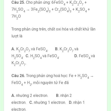
Câu 25.
Cho phản ứng: 6FeSO
+ K
Cr
O
+
4
2
2
7
7H
SO
→ 3Fe
(SO
)
+ Cr
(SO
)
+ K
SO
+
2
4
2
4
3
2
4
3
2
4
7H
O
2
Trong phản ứng trên, chất oxi hóa và chất khử lần
lượt là
A.
K
Cr
O
và FeSO
.
B.
K
Cr
O
và
2
2
7
4
2
2
7
H
SO
.
C.
H
SO
và FeSO
.
D.
FeSO
và
2
4
2
4
4
4
K
Cr
O
.
2
2
7
Câu 26.
Trong phản ứng hoá học: Fe + H
SO
→
2
4
FeSO
+ H
, mỗi nguyên tử Fe đã
4
2
A.
nhường 2 electron.
B.
nhận 2
electron.
C.
nhường 1 electron.
D.
nhận 1
electron.