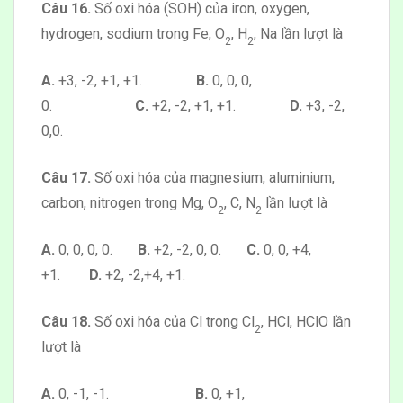
Câu 16.
Số oxi hóa (SOH) của iron, oxygen,
hydrogen, sodium trong Fe, O
, H
, Na lần lượt là
2
2
A.
+3, -2, +1, +1.
B.
0, 0, 0,
0.
C.
+2, -2, +1, +1.
D.
+3, -2,
0,0.
Câu 17.
Số oxi hóa của magnesium, aluminium,
carbon, nitrogen trong Mg, O
, C, N
lần lượt là
2
2
A.
0, 0, 0, 0.
B.
+2, -2, 0, 0.
C.
0, 0, +4,
+1.
D.
+2, -2,+4, +1.
Câu 18.
Số oxi hóa của Cl trong Cl
, HCl, HClO lần
2
lượt là
A.
0, -1, -1.
B.
0, +1,