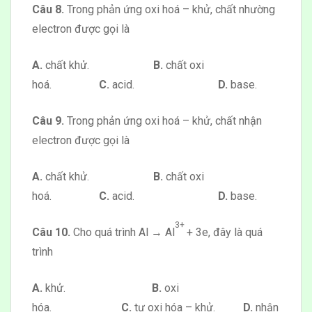
Câu 8.
Trong phản ứng oxi hoá – khử, chất nhường
electron được gọi là
A.
chất khử.
B.
chất oxi
hoá.
C.
acid.
D.
base.
Câu 9.
Trong phản ứng oxi hoá – khử, chất nhận
electron được gọi là
A.
chất khử.
B.
chất oxi
hoá.
C.
acid.
D.
base.
3+
Câu 10.
Cho quá trình Al → Al
+ 3e, đây là quá
trình
A.
khử.
B.
oxi
hóa.
C.
tự oxi hóa – khử.
D.
nhận