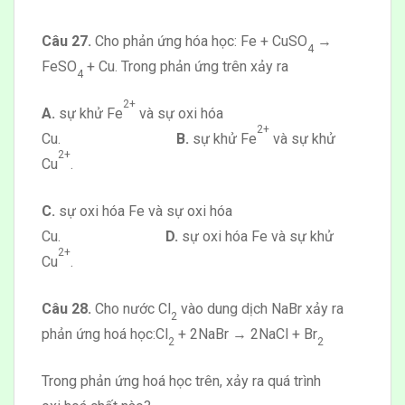
Câu 27.
Cho phản ứng hóa học: Fe + CuSO
→
4
FeSO
+ Cu. Trong phản ứng trên xảy ra
4
2+
A.
sự khử Fe
và sự oxi hóa
2+
Cu.
B.
sự khử Fe
và sự khử
2+
Cu
.
C.
sự oxi hóa Fe và sự oxi hóa
Cu.
D.
sự oxi hóa Fe và sự khử
2+
Cu
.
Câu 28.
Cho nước Cl
vào dung dịch NaBr xảy ra
2
phản ứng hoá học:Cl
+ 2NaBr → 2NaCl + Br
2
2
Trong phản ứng hoá học trên, xảy ra quá trình