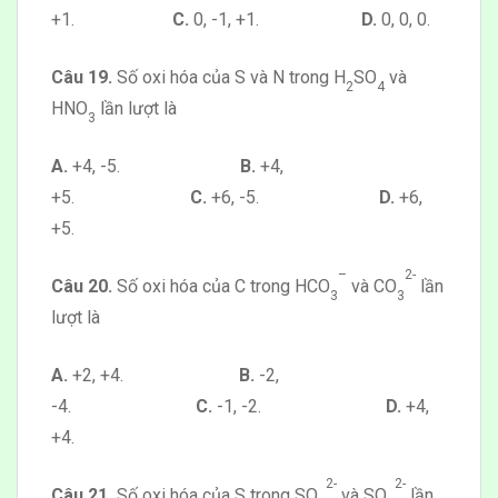
+1.
C.
0, -1, +1.
D.
0, 0, 0.
Câu 19.
Số oxi hóa của S và N trong H
SO
và
2
4
HNO
lần lượt là
3
A.
+4, -5.
B.
+4,
+5.
C.
+6, -5.
D.
+6,
+5.
–
2-
Câu 20.
Số oxi hóa của C trong HCO
và CO
lần
3
3
lượt là
A.
+2, +4.
B.
-2,
-4.
C.
-1, -2.
D.
+4,
+4.
2-
2-
Câu 21.
Số oxi hóa của S trong SO
và SO
lần