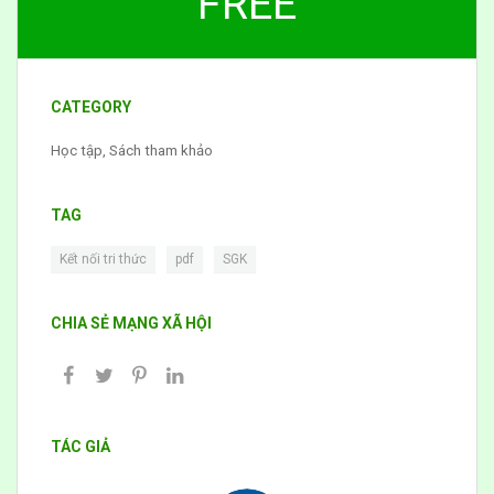
FREE
CATEGORY
Học tập
,
Sách tham khảo
TAG
,
,
Kết nối tri thức
pdf
SGK
CHIA SẺ MẠNG XÃ HỘI
TÁC GIẢ