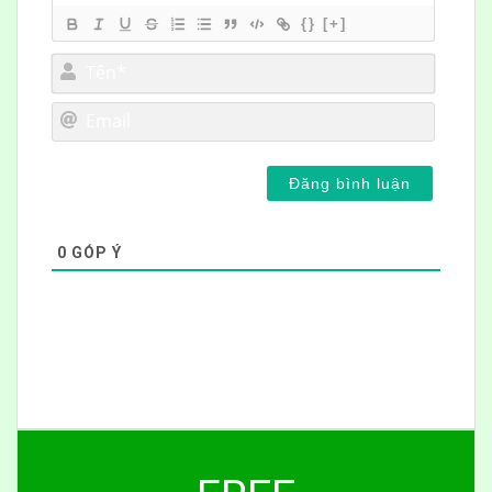
{}
[+]
Tên*
Email
0
GÓP Ý