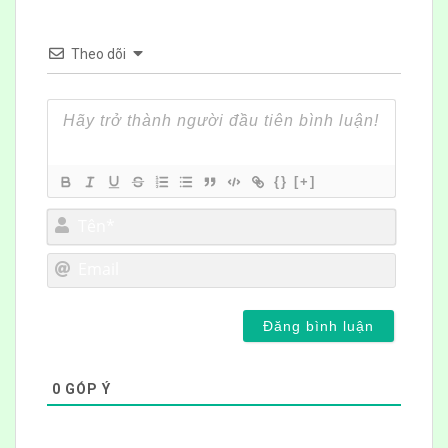
Theo dõi
{}
[+]
Tên*
Email
0
GÓP Ý