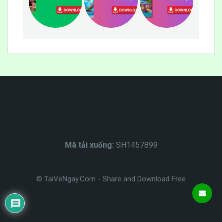
Mã tải xuống:
SH1457899
© TaiVeNgay.Com - Share and Download Free
HỖ TRỢ