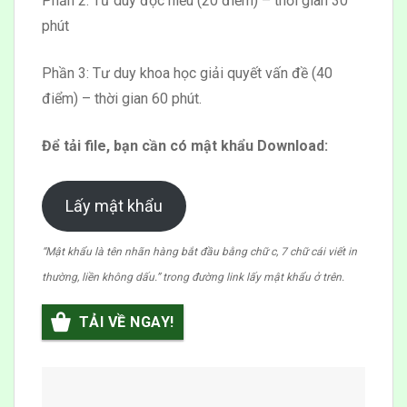
Phần 2: Tư duy đọc hiểu (20 điểm) – thời gian 30
phút
Phần 3: Tư duy khoa học giải quyết vấn đề (40
điểm) – thời gian 60 phút.
Để tải file, bạn cần có mật khẩu Download:
Lấy mật khẩu
“Mật khẩu là tên nhãn hàng bắt đầu bằng chữ c, 7 chữ cái viết in
thường, liền không dấu.” trong đường link lấy mật khẩu ở trên.
TẢI VỀ NGAY!