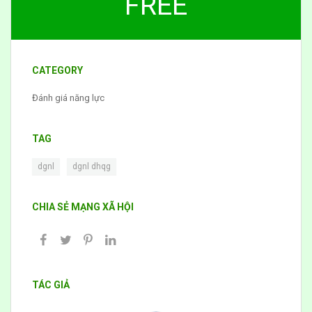
FREE
CATEGORY
Đánh giá năng lực
TAG
,
dgnl
dgnl dhqg
CHIA SẺ MẠNG XÃ HỘI
TÁC GIẢ