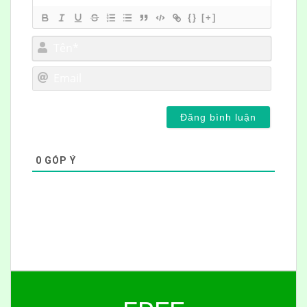
{}
[+]
Tên*
Email
0
GÓP Ý